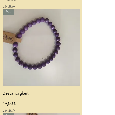
inkl. MwSt.
Neu
Beständigkeit
Preis
49,00 €
inkl. MwSt.