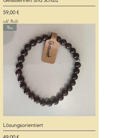
Preis
59,00 €
inkl. MwSt.
Neu
Lösungsorientiert
Preis
49,00 €