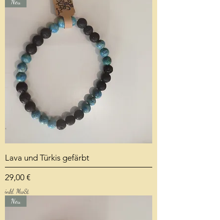
Neu
Lava und Türkis gefärbt
Preis
29,00 €
inkl. MwSt.
Neu