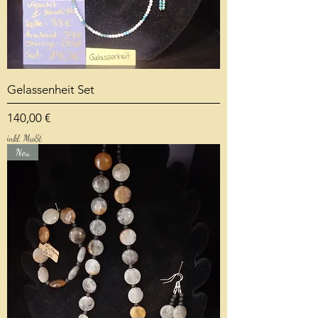
Gelassenheit Set
Preis
140,00 €
inkl. MwSt.
Neu