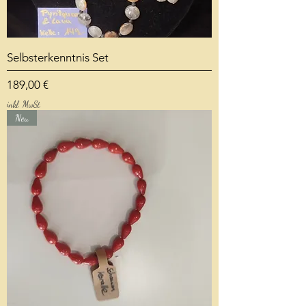
Selbsterkenntnis Set
Preis
189,00 €
inkl. MwSt.
Neu