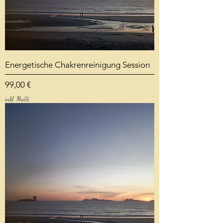
Energetische Chakrenreinigung Session
Preis
99,00 €
inkl. MwSt.