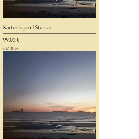
Kartenlegen 1Stunde
Preis
99,00 €
inkl. MwSt.