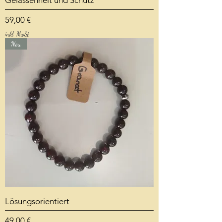
Preis
59,00 €
inkl. MwSt.
Neu
Lösungsorientiert
Preis
49,00 €