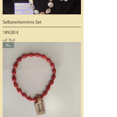
Selbsterkenntnis Set
Preis
189,00 €
inkl. MwSt.
Neu