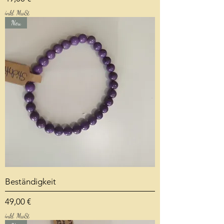
inkl. MwSt.
Neu
Beständigkeit
Preis
49,00 €
inkl. MwSt.