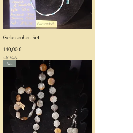
Gelassenheit Set
Preis
140,00 €
inkl. MwSt.
Neu