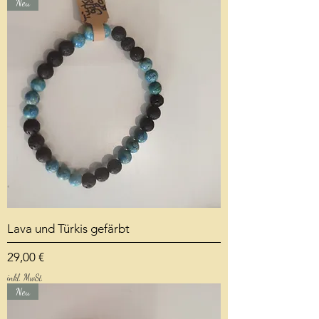
Neu
Lava und Türkis gefärbt
Preis
29,00 €
inkl. MwSt.
Neu