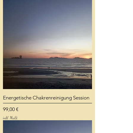
Energetische Chakrenreinigung Session
Preis
99,00 €
inkl. MwSt.