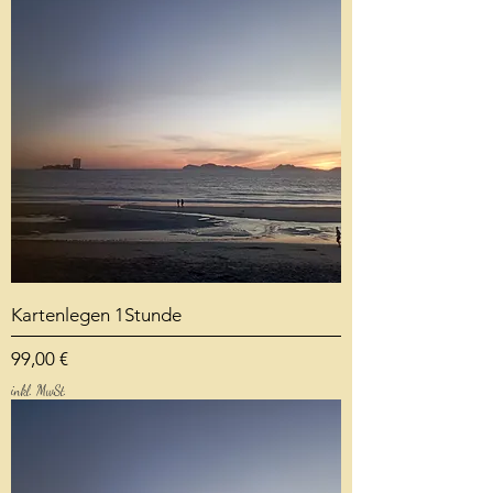
Kartenlegen 1Stunde
Preis
99,00 €
inkl. MwSt.