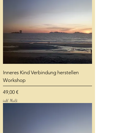
Inneres Kind Verbindung herstellen
Workshop
Preis
49,00 €
inkl. MwSt.