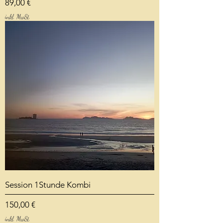
Preis
89,00 €
inkl. MwSt.
Session 1Stunde Kombi
Preis
150,00 €
inkl. MwSt.