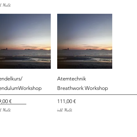
kl. MwSt.
Schnellansicht
Schnellansicht
endelkurs/
Atemtechnik
endulumWorkshop
Breathwork Workshop
eis
Preis
9,00 €
111,00 €
kl. MwSt.
inkl. MwSt.