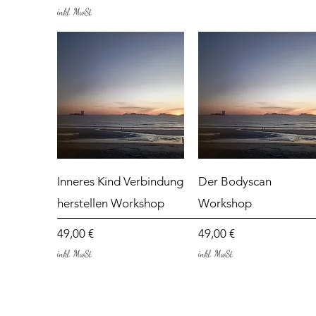
inkl. MwSt.
Schnellansicht
Schnellansicht
Inneres Kind Verbindung
Der Bodyscan
herstellen Workshop
Workshop
Preis
Preis
49,00 €
49,00 €
inkl. MwSt.
inkl. MwSt.