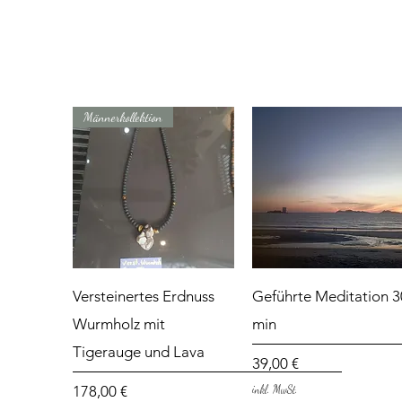
Männerkollektion
Schnellansicht
Schnellansicht
Versteinertes Erdnuss
Geführte Meditation 3
Wurmholz mit
min
Tigerauge und Lava
Preis
39,00 €
Preis
178,00 €
inkl. MwSt.