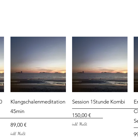
Schnellansicht
Schnellansicht
0
Klangschalenmeditation
Session 1Stunde Kombi
E
45min
C
Preis
150,00 €
S
Preis
89,00 €
inkl. MwSt.
Pr
9
inkl. MwSt.