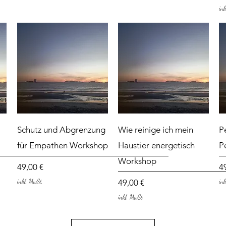
in
Schnellansicht
Schnellansicht
Schutz und Abgrenzung
Wie reinige ich mein
P
für Empathen Workshop
Haustier energetisch
P
Workshop
Preis
Pr
49,00 €
4
Preis
49,00 €
inkl. MwSt.
in
inkl. MwSt.