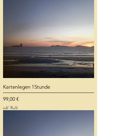
Kartenlegen 1Stunde
Preis
99,00 €
inkl. MwSt.