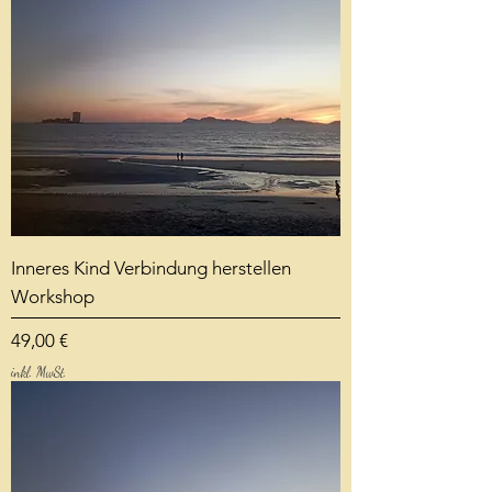
Inneres Kind Verbindung herstellen
Workshop
Preis
49,00 €
inkl. MwSt.