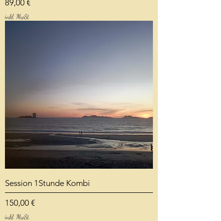
Preis
89,00 €
inkl. MwSt.
Session 1Stunde Kombi
Preis
150,00 €
inkl. MwSt.