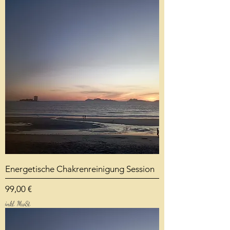
Energetische Chakrenreinigung Session
Preis
99,00 €
inkl. MwSt.